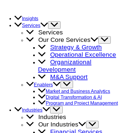
Skip
to
content
Insights
Menu
Services
Toggle
Services
Our Core Services
Menu
Toggle
Strategy & Growth
Operational Excellence
Organizational
Development
M&A Support
Menu
Enablers
Toggle
Market and Business Analytics
Digital Transformation & AI
Program and Project Management
Menu
Industries
Toggle
Industries
Our Industries
Menu
Toggle
Financial Services