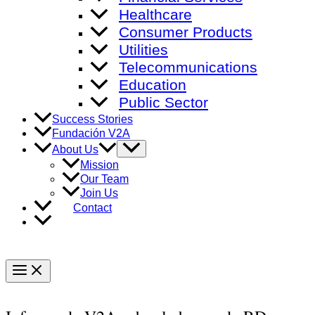
Healthcare
Consumer Products
Utilities
Telecommunications
Education
Public Sector
Success Stories
Fundación V2A
Menu
About Us
Toggle
Mission
Our Team
Join Us
Contact
Main
Menu