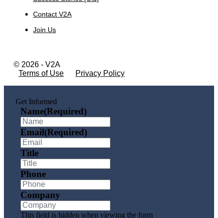
Contact V2A
Join Us
© 2026 - V2A
Terms of Use
Privacy Policy
Get Informed
Name
(Required)
Email
(Required)
Title
Phone
Company
This field is hidden when viewing the form