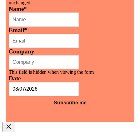
unchanged.
Name
*
Email
*
Company
This field is hidden when viewing the form
Date
MM
slash
DD
slash
YYYY