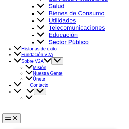
Salud
Bienes de Consumo
Utilidades
Telecomunicaciones
Educación
Sector Público
Historias de éxito
Fundación V2A
Alternar
Sobre V2A
menú
Misión
Nuestra Gente
Únete
Contacto
Alternar
menú
Main
Menu