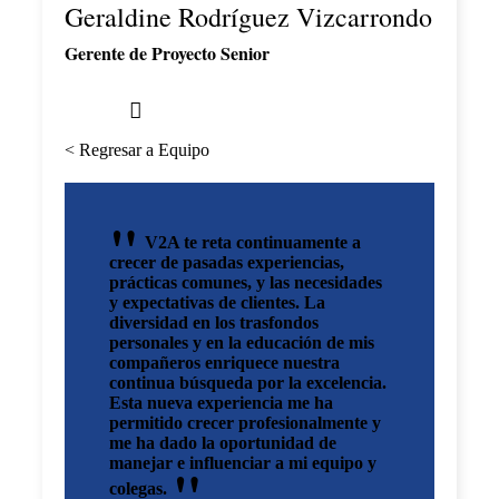
Geraldine Rodríguez Vizcarrondo
Gerente de Proyecto Senior
< Regresar a Equipo
V2A te reta continuamente a
crecer de pasadas experiencias,
prácticas comunes, y las necesidades
y expectativas de clientes. La
diversidad en los trasfondos
personales y en la educación de mis
compañeros enriquece nuestra
continua búsqueda por la excelencia.
Esta nueva experiencia me ha
permitido crecer profesionalmente y
me ha dado la oportunidad de
manejar e influenciar a mi equipo y
colegas.