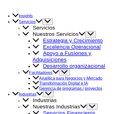
Ir
al
contenido
Insights
Alternar
Servicios
menú
Servicios
Nuestros Servicios
Alternar
menú
Estrategia y Crecimiento
Excelencia Operacional
Apoyo a Fusiones y
Adquisiciones
Desarrollo organizacional
Alternar
Facilitadores
menú
Analítica para Negocios y Mercado
Transformación Digital e IA
Gerencia de programas / proyectos
Alternar
Industrias
menú
Industrias
Nuestras Industrias
Alternar
menú
Servicios Financieros