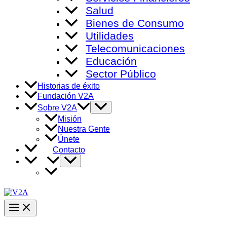
Salud
Bienes de Consumo
Utilidades
Telecomunicaciones
Educación
Sector Público
Historias de éxito
Fundación V2A
Alternar
Sobre V2A
menú
Misión
Nuestra Gente
Únete
Contacto
Alternar
menú
Main
Menu