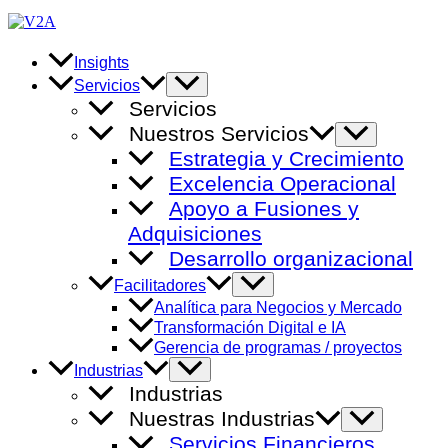
Ir
al
contenido
Insights
Alternar
Servicios
menú
Servicios
Nuestros Servicios
Alternar
menú
Estrategia y Crecimiento
Excelencia Operacional
Apoyo a Fusiones y
Adquisiciones
Desarrollo organizacional
Alternar
Facilitadores
menú
Analítica para Negocios y Mercado
Transformación Digital e IA
Gerencia de programas / proyectos
Alternar
Industrias
menú
Industrias
Nuestras Industrias
Alternar
menú
Servicios Financieros