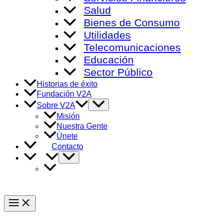
Salud
Bienes de Consumo
Utilidades
Telecomunicaciones
Educación
Sector Público
Historias de éxito
Fundación V2A
Alternar
Sobre V2A
menú
Misión
Nuestra Gente
Únete
Contacto
Alternar
menú
Main
Menu