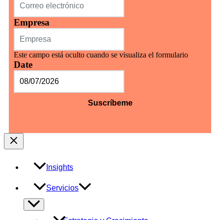
Empresa
Este campo está oculto cuando se visualiza el formulario
Date
MM
barra
DD
barra
AAAA
Insights
Servicios
Alternar
menú