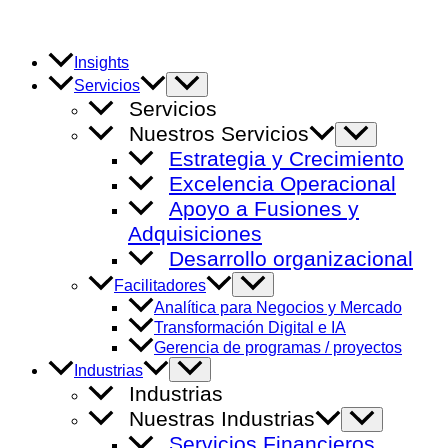
Ir
al
contenido
Insights
Alternar
Servicios
menú
Servicios
Nuestros Servicios
Alternar
menú
Estrategia y Crecimiento
Excelencia Operacional
Apoyo a Fusiones y
Adquisiciones
Desarrollo organizacional
Alternar
Facilitadores
menú
Analítica para Negocios y Mercado
Transformación Digital e IA
Gerencia de programas / proyectos
Alternar
Industrias
menú
Industrias
Nuestras Industrias
Alternar
menú
Servicios Financieros