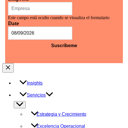
Este campo está oculto cuando se visualiza el formulario
Date
MM
barra
DD
barra
AAAA
Insights
Servicios
Alternar
menú
Estrategia y Crecimiento
Excelencia Operacional