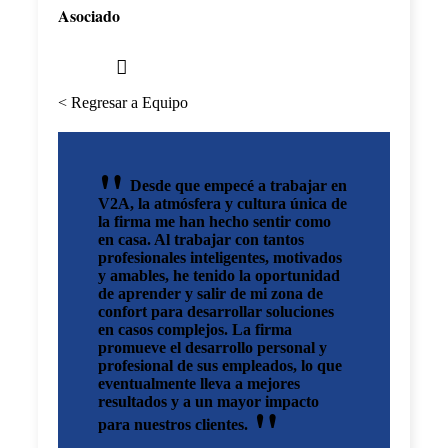
Asociado
< Regresar a Equipo
Desde que empecé a trabajar en
V2A, la atmósfera y cultura única de
la firma me han hecho sentir como
en casa. Al trabajar con tantos
profesionales inteligentes, motivados
y amables, he tenido la oportunidad
de aprender y salir de mi zona de
confort para desarrollar soluciones
en casos complejos. La firma
promueve el desarrollo personal y
profesional de sus empleados, lo que
eventualmente lleva a mejores
resultados y a un mayor impacto
para nuestros clientes.