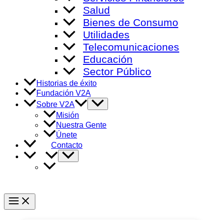
Salud
Bienes de Consumo
Utilidades
Telecomunicaciones
Educación
Sector Público
Historias de éxito
Fundación V2A
Alternar
Sobre V2A
menú
Misión
Nuestra Gente
Únete
Contacto
Alternar
menú
Main
Menu