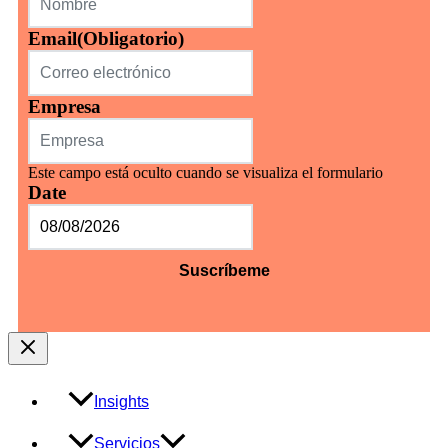
Email
(Obligatorio)
Empresa
Este campo está oculto cuando se visualiza el formulario
Date
MM
barra
DD
barra
AAAA
Insights
Servicios