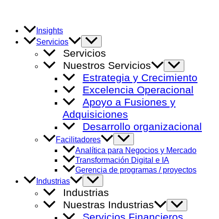
Ir
al
contenido
Insights
Alternar
Servicios
menú
Servicios
Nuestros Servicios
Alternar
menú
Estrategia y Crecimiento
Excelencia Operacional
Apoyo a Fusiones y
Adquisiciones
Desarrollo organizacional
Alternar
Facilitadores
menú
Analítica para Negocios y Mercado
Transformación Digital e IA
Gerencia de programas / proyectos
Alternar
Industrias
menú
Industrias
Nuestras Industrias
Alternar
menú
Servicios Financieros