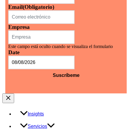
Email
(Obligatorio)
Empresa
Este campo está oculto cuando se visualiza el formulario
Date
MM
barra
DD
barra
AAAA
Insights
Servicios