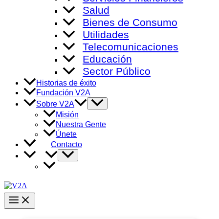
Salud
Bienes de Consumo
Utilidades
Telecomunicaciones
Educación
Sector Público
Historias de éxito
Fundación V2A
Alternar
Sobre V2A
menú
Misión
Nuestra Gente
Únete
Contacto
Alternar
menú
Main
Menu