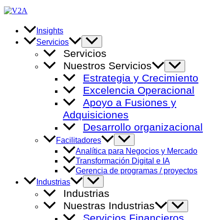
Ir
al
contenido
Insights
Alternar
Servicios
menú
Servicios
Nuestros Servicios
Alternar
menú
Estrategia y Crecimiento
Excelencia Operacional
Apoyo a Fusiones y
Adquisiciones
Desarrollo organizacional
Alternar
Facilitadores
menú
Analítica para Negocios y Mercado
Transformación Digital e IA
Gerencia de programas / proyectos
Alternar
Industrias
menú
Industrias
Nuestras Industrias
Alternar
menú
Servicios Financieros