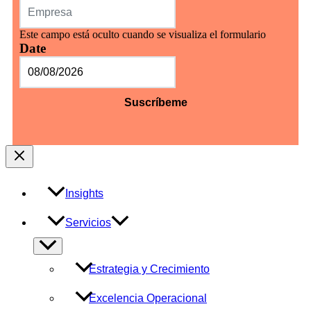
Este campo está oculto cuando se visualiza el formulario
Date
MM
barra
DD
barra
AAAA
Insights
Servicios
Alternar
menú
Estrategia y Crecimiento
Excelencia Operacional