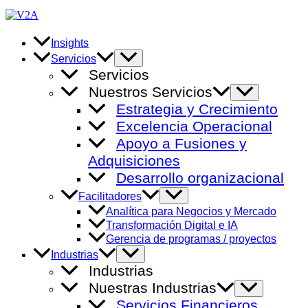
Ir
al
contenido
Insights
Alternar
Servicios
menú
Servicios
Nuestros Servicios
Alternar
menú
Estrategia y Crecimiento
Excelencia Operacional
Apoyo a Fusiones y
Adquisiciones
Desarrollo organizacional
Alternar
Facilitadores
menú
Analítica para Negocios y Mercado
Transformación Digital e IA
Gerencia de programas / proyectos
Alternar
Industrias
menú
Industrias
Nuestras Industrias
Alternar
menú
Servicios Financieros