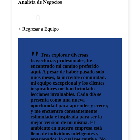
Analista de Negocios
< Regresar a Equipo
Tras explorar diversas
trayectorias profesionales, he
encontrado mi camino preferido
aquí. A pesar de haber pasado solo
unos meses, la increíble comunidad,
mi equipo excepcional y los clientes
inspiradores me han brindado
lecciones invaluables. Cada día se
presenta como una nueva
oportunidad para aprender y crecer,
y me encuentro constantemente
estimulada e inspirada para ser la
mejor versión de mí misma. El
ambiente en nuestra empresa está
lleno de individuos inteligentes y
apasionados, lo cual me cautiva. No