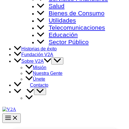
Salud
Bienes de Consumo
Utilidades
Telecomunicaciones
Educación
Sector Público
Historias de éxito
Fundación V2A
Alternar
Sobre V2A
menú
Misión
Nuestra Gente
Únete
Contacto
Alternar
menú
Main
Menu