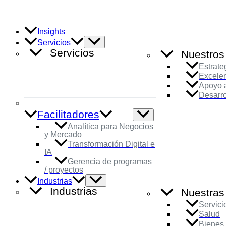
Ir
al
contenido
Insights
Alternar
Servicios
menú
Servicios
Nuestros
Estrate
Excele
Apoyo a
Desarro
Facilitadores
Alternar
menú
Analítica para Negocios
y Mercado
Transformación Digital e
IA
Gerencia de programas
/ proyectos
Alternar
Industrias
menú
Industrias
Nuestras 
Servici
Salud
Bienes