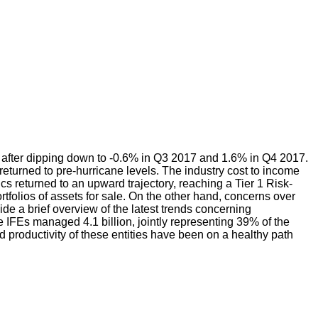
, after dipping down to -0.6% in Q3 2017 and 1.6% in Q4 2017.
eturned to pre-hurricane levels. The industry cost to income
s returned to an upward trajectory, reaching a Tier 1 Risk-
tfolios of assets for sale. On the other hand, concerns over
vide a brief overview of the latest trends concerning
e IFEs managed 4.1 billion, jointly representing 39% of the
and productivity of these entities have been on a healthy path