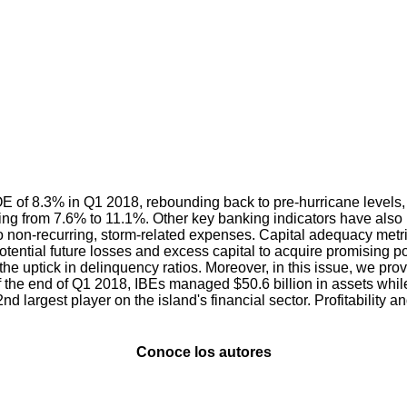
OE of 8.3% in Q1 2018, rebounding back to pre-hurricane levels
ng from 7.6% to 11.1%. Other key banking indicators have also r
 non-recurring, storm-related expenses. Capital adequacy metric
tential future losses and excess capital to acquire promising por
 the uptick in delinquency ratios. Moreover, in this issue, we pro
of the end of Q1 2018, IBEs managed $50.6 billion in assets whil
nd largest player on the island's financial sector. Profitability 
Conoce los autores