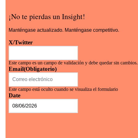
¡No te pierdas un Insight!
Manténgase actualizado. Manténgase competitivo.
X/Twitter
Este campo es un campo de validación y debe quedar sin cambios.
Email
(Obligatorio)
Este campo está oculto cuando se visualiza el formulario
Date
MM
barra
DD
barra
AAAA