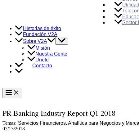
Utilida
Teleco
Educac
Sector 
Historias de éxito
Fundación V2A
Alternar
Sobre V2A
menú
Misión
Nuestra Gente
Únete
Contacto
Main
Menu
PR Banking Industry Report Q1 2018
Temas:
Servicios Financieros
Analítica para Negocios y Merc
07/13/2018