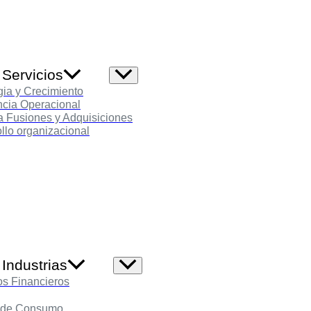
 Servicios
Alternar
menú
gia y Crecimiento
ncia Operacional
 Fusiones y Adquisiciones
llo organizacional
Industrias
Alternar
menú
os Financieros
 de Consumo