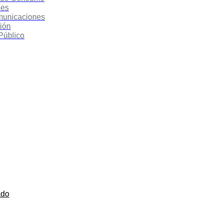
des
municaciones
ión
Público
ado