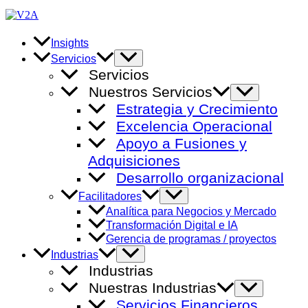
Ir
al
contenido
Insights
Alternar
Servicios
menú
Servicios
Nuestros Servicios
Alternar
menú
Estrategia y Crecimiento
Excelencia Operacional
Apoyo a Fusiones y
Adquisiciones
Desarrollo organizacional
Alternar
Facilitadores
menú
Analítica para Negocios y Mercado
Transformación Digital e IA
Gerencia de programas / proyectos
Alternar
Industrias
menú
Industrias
Nuestras Industrias
Alternar
menú
Servicios Financieros