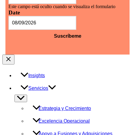
Este campo está oculto cuando se visualiza el formulario
Date
MM
barra
DD
barra
AAAA
Insights
Servicios
Alternar
menú
Estrategia y Crecimiento
Excelencia Operacional
Apoyo a Fusiones y Adquisiciones