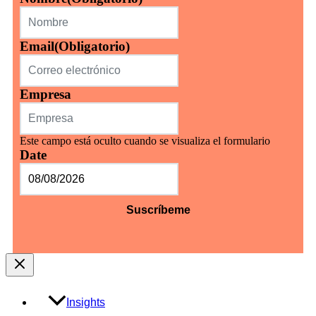
Email
(Obligatorio)
Empresa
Este campo está oculto cuando se visualiza el formulario
Date
MM
barra
DD
barra
AAAA
Insights