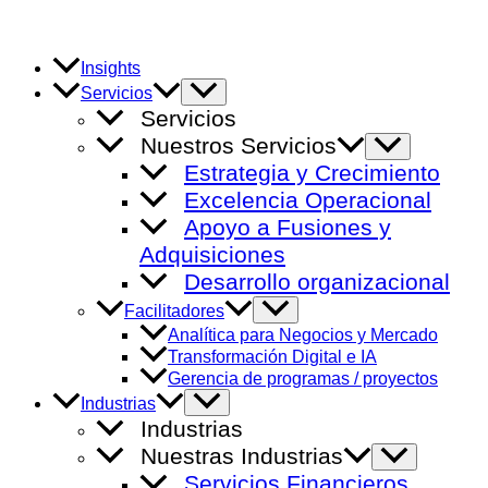
Ir
al
contenido
Insights
Alternar
Servicios
menú
Servicios
Nuestros Servicios
Alternar
menú
Estrategia y Crecimiento
Excelencia Operacional
Apoyo a Fusiones y
Adquisiciones
Desarrollo organizacional
Alternar
Facilitadores
menú
Analítica para Negocios y Mercado
Transformación Digital e IA
Gerencia de programas / proyectos
Alternar
Industrias
menú
Industrias
Nuestras Industrias
Alternar
menú
Servicios Financieros