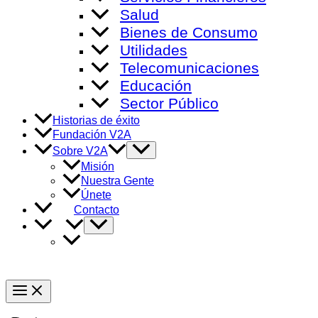
Salud
Bienes de Consumo
Utilidades
Telecomunicaciones
Educación
Sector Público
Historias de éxito
Fundación V2A
Alternar
Sobre V2A
menú
Misión
Nuestra Gente
Únete
Contacto
Alternar
menú
Main
Menu