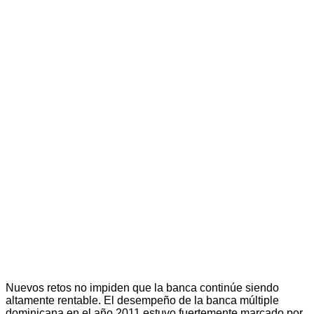
Nuevos retos no impiden que la banca continúe siendo
altamente rentable. El desempeño de la banca múltiple
dominicana en el año 2011 estuvo fuertemente marcado por