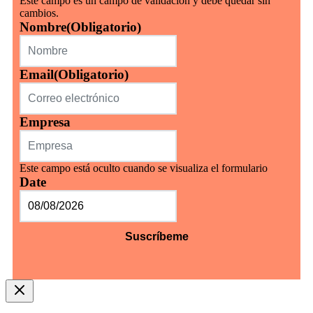
Este campo es un campo de validación y debe quedar sin
cambios.
Nombre
(Obligatorio)
Email
(Obligatorio)
Empresa
Este campo está oculto cuando se visualiza el formulario
Date
MM
barra
DD
barra
AAAA