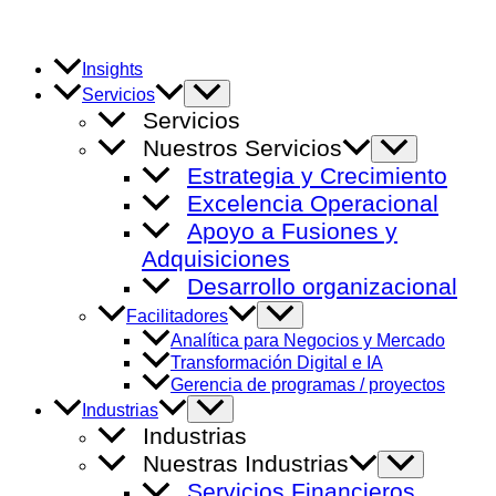
Ir
al
contenido
Insights
Alternar
Servicios
menú
Servicios
Nuestros Servicios
Alternar
menú
Estrategia y Crecimiento
Excelencia Operacional
Apoyo a Fusiones y
Adquisiciones
Desarrollo organizacional
Alternar
Facilitadores
menú
Analítica para Negocios y Mercado
Transformación Digital e IA
Gerencia de programas / proyectos
Alternar
Industrias
menú
Industrias
Nuestras Industrias
Alternar
menú
Servicios Financieros