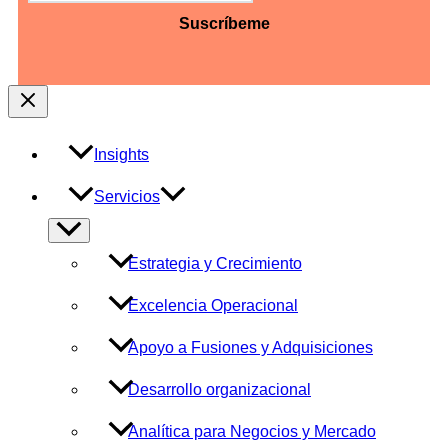
DD
barra
AAAA
Insights
Servicios
Alternar
menú
Estrategia y Crecimiento
Excelencia Operacional
Apoyo a Fusiones y Adquisiciones
Desarrollo organizacional
Analítica para Negocios y Mercado