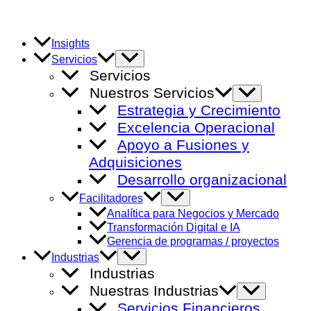
Ir
al
contenido
Insights
Alternar
Servicios
menú
Servicios
Nuestros Servicios
Alternar
menú
Estrategia y Crecimiento
Excelencia Operacional
Apoyo a Fusiones y
Adquisiciones
Desarrollo organizacional
Alternar
Facilitadores
menú
Analítica para Negocios y Mercado
Transformación Digital e IA
Gerencia de programas / proyectos
Alternar
Industrias
menú
Industrias
Nuestras Industrias
Alternar
menú
Servicios Financieros