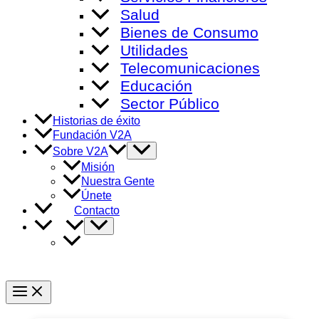
Salud
Bienes de Consumo
Utilidades
Telecomunicaciones
Educación
Sector Público
Historias de éxito
Fundación V2A
Alternar
Sobre V2A
menú
Misión
Nuestra Gente
Únete
Contacto
Alternar
menú
Main
Menu